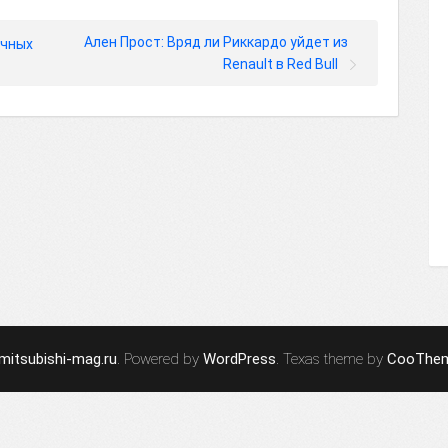
Ален Прост: Вряд ли Риккардо уйдет из
очных
Renault в Red Bull
mitsubishi-mag.ru
. Powered by
WordPress
. Texas theme by
CooThe