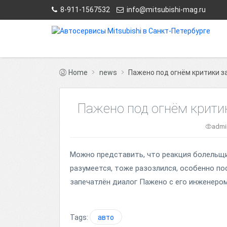
8-911-1567532
info@mitsubishi-mag.ru
Home
news
Пажено под огнём критики з
Пажено под огнём крити
adm
Можно представить, что реакция болельщик
разумеется, тоже разозлился, особенно по
запечатлён диалог Пажено с его инженером
Tags:
авто