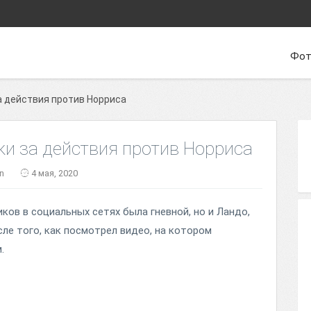
Фот
а действия против Норриса
ки за действия против Норриса
in
4 мая, 2020
ов в социальных сетях была гневной, но и Ландо,
сле того, как посмотрел видео, на котором
.