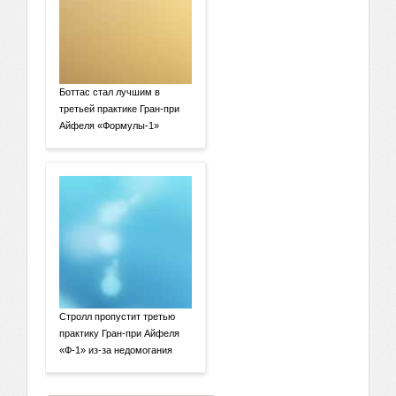
Боттас стал лучшим в
третьей практике Гран-при
Айфеля «Формулы-1»
Стролл пропустит третью
практику Гран-при Айфеля
«Ф-1» из-за недомогания