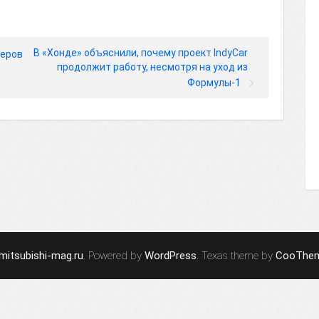
В «Хонде» объяснили, почему проект IndyCar
деров
продолжит работу, несмотря на уход из
Формулы-1
mitsubishi-mag.ru
. Powered by
WordPress
. Texas theme by
CooThe