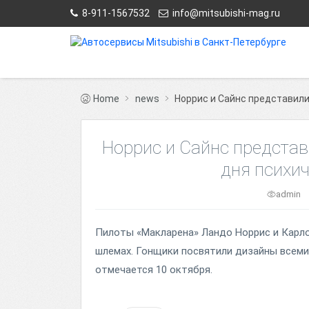
8-911-1567532
info@mitsubishi-mag.ru
Home
news
Норрис и Сайнс представили
Норрис и Сайнс предста
дня психи
admin
Пилоты «Макларена» Ландо Норрис и Карло
шлемах. Гонщики посвятили дизайны всеми
отмечается 10 октября.