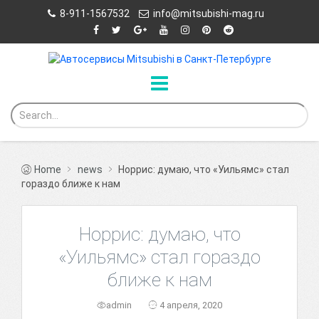
8-911-1567532
info@mitsubishi-mag.ru
Home
news
Норрис: думаю, что «Уильямс» стал
гораздо ближе к нам
Норрис: думаю, что
«Уильямс» стал гораздо
ближе к нам
admin
4 апреля, 2020