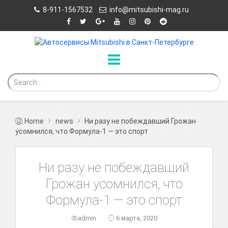
8-911-1567532
info@mitsubishi-mag.ru
Home
news
Ни разу не побеждавший Грожан
усомнился, что Формула-1 — это спорт
Ни разу не побеждавший
Грожан усомнился, что
Формула-1 — это спорт
admin
6 марта, 2020