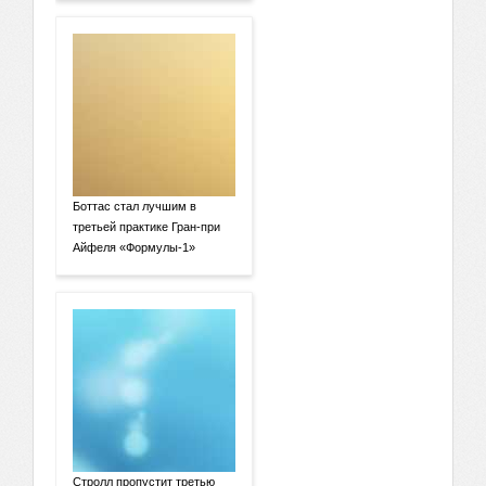
Боттас стал лучшим в
третьей практике Гран-при
Айфеля «Формулы-1»
Стролл пропустит третью