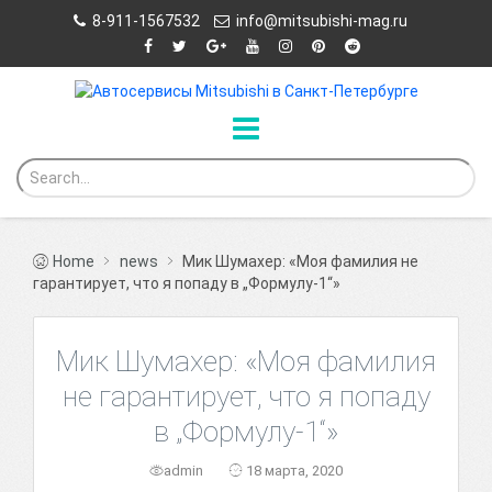
8-911-1567532
info@mitsubishi-mag.ru
Home
news
Мик Шумахер: «Моя фамилия не
гарантирует, что я попаду в „Формулу-1“»
Мик Шумахер: «Моя фамилия
не гарантирует, что я попаду
в „Формулу-1“»
admin
18 марта, 2020