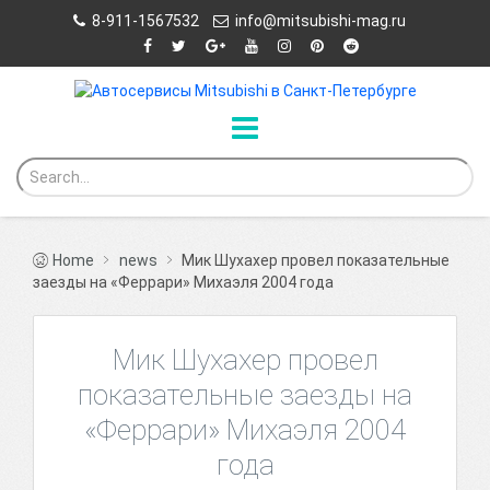
8-911-1567532
info@mitsubishi-mag.ru
Home
news
Мик Шухахер провел показательные
заезды на «Феррари» Михаэля 2004 года
Мик Шухахер провел
показательные заезды на
«Феррари» Михаэля 2004
года