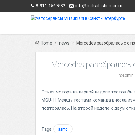
8-911-1567532
info@mitsubishi-mag.ru
Home
news
Mercedes разобралась с отк
Mercedes разобралась 
admin
Отказ мотора на первой неделе тестов бы
MGU-H. Между тестами команда внесла изме
повторялась. На второй неделе к двум отк
Tags:
авто