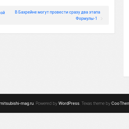
В Бахрейне могут провести сразу два этапа
мой
Формулы-1
mitsubishi-mag.ru
. Powered by
WordPress
. Texas theme by
CooThe