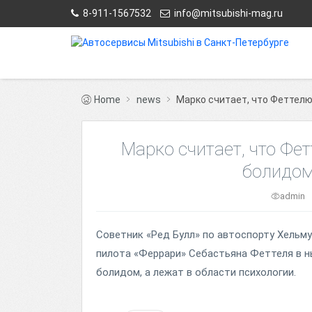
8-911-1567532
info@mitsubishi-mag.ru
Home
news
Марко считает, что Феттелю
Марко считает, что Ф
болидом
admin
Советник «Ред Булл» по автоспорту Хельм
пилота «Феррари» Себастьяна Феттеля в н
болидом, а лежат в области психологии.