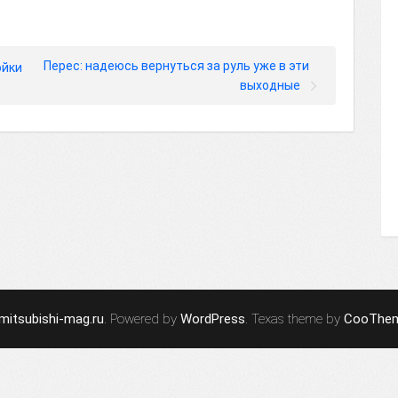
Перес: надеюсь вернуться за руль уже в эти
ойки
выходные
mitsubishi-mag.ru
. Powered by
WordPress
. Texas theme by
CooThe