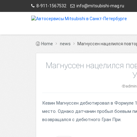
8-911-1567532
info@mitsubishi-mag.ru
Home
news
Магнуссен нацелился повтор
Магнуссен нацелился пов
У
admi
Кевин Магнуссен дебютировал в Формуле 1 
место. Однако датчанин пробыл боевым пил
возвращался с дебютного Гран При.