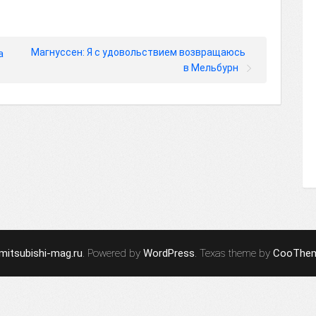
Магнуссен: Я с удовольствием возвращаюсь
а
в Мельбурн
mitsubishi-mag.ru
. Powered by
WordPress
. Texas theme by
CooThe