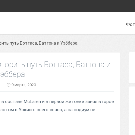
Фот
ить путь Боттаса, Баттона и Уэббера
торить путь Боттаса, Баттона и
эббера
n
9 марта, 2020
в составе McLaren и в первой же гонке занял второе
отом в Уокинге всего сезон, а на подиум не