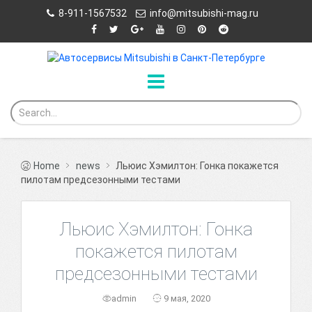
8-911-1567532
info@mitsubishi-mag.ru
Home
news
Льюис Хэмилтон: Гонка покажется
пилотам предсезонными тестами
Льюис Хэмилтон: Гонка
покажется пилотам
предсезонными тестами
admin
9 мая, 2020