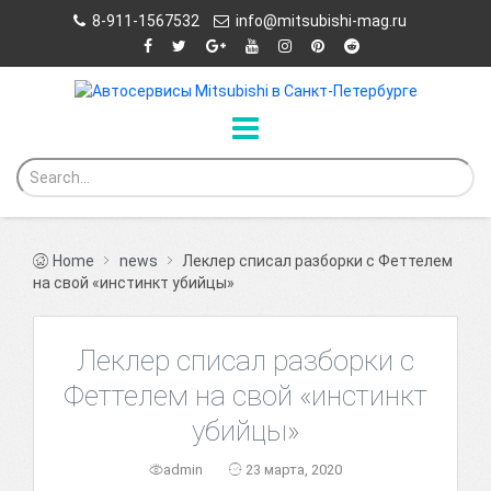
8-911-1567532
info@mitsubishi-mag.ru
Home
news
Леклер списал разборки с Феттелем
на свой «инстинкт убийцы»
Леклер списал разборки с
Феттелем на свой «инстинкт
убийцы»
admin
23 марта, 2020