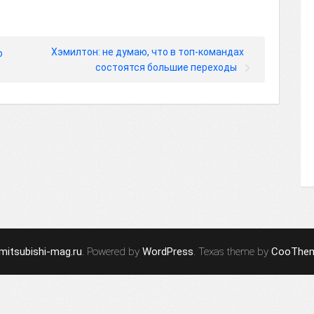
Хэмилтон: не думаю, что в топ-командах
о
состоятся большие переходы
mitsubishi-mag.ru
. Powered by
WordPress
. Texas theme by
CooThe