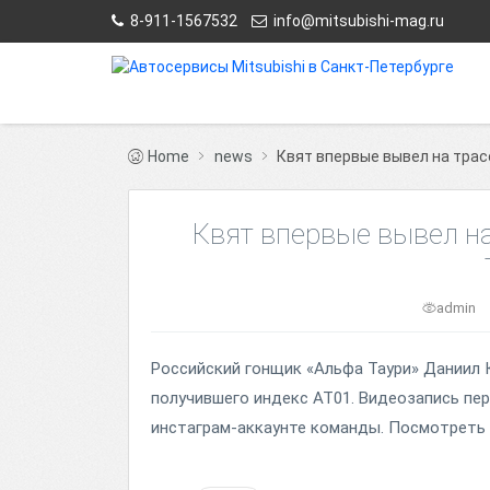
8-911-1567532
info@mitsubishi-mag.ru
Home
news
Квят впервые вывел на трас
Квят впервые вывел н
admin
Российский гонщик «Альфа Таури» Даниил 
получившего индекс AT01. Видеозапись пер
инстаграм-аккаунте команды. Посмотреть 