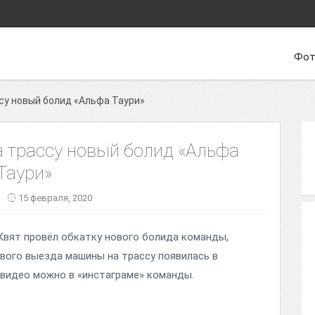
Фот
су новый болид «Альфа Таури»
а трассу новый болид «Альфа
Таури»
15 февраля, 2020
Квят провёл обкатку нового болида команды,
вого выезда машины на трассу появилась в
видео можно в «инстаграме» команды.