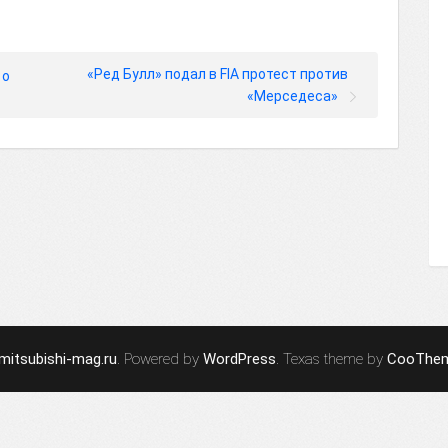
«Ред Булл» подал в FIA протест против
 о
«Мерседеса»
mitsubishi-mag.ru
. Powered by
WordPress
. Texas theme by
CooThe