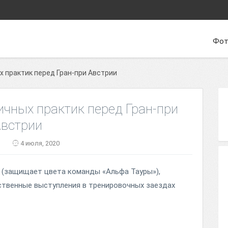
Фот
х практик перед Гран-при Австрии
ичных практик перед Гран-при
встрии
n
4 июля, 2020
 (защищает цвета команды «Альфа Тауры»),
ственные выступления в тренировочных заездах