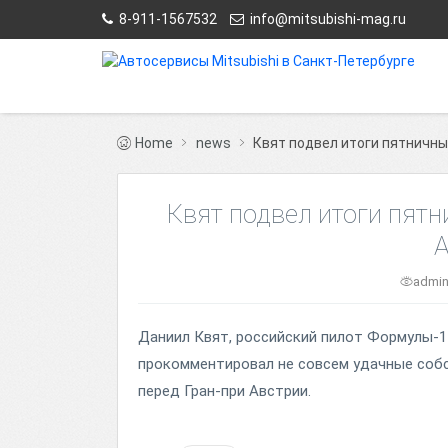
8-911-1567532
info@mitsubishi-mag.ru
Home
news
Квят подвел итоги пятничны
Квят подвел итоги пятн
А
admi
Даниил Квят, российский пилот Формулы-1
прокомментировал не совсем удачные соб
перед Гран-при Австрии.