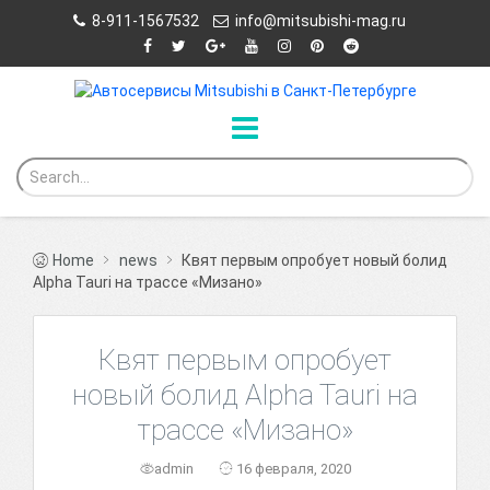
8-911-1567532
info@mitsubishi-mag.ru
Home
news
Квят первым опробует новый болид
Alpha Tauri на трассе «Мизано»
Квят первым опробует
новый болид Alpha Tauri на
трассе «Мизано»
admin
16 февраля, 2020