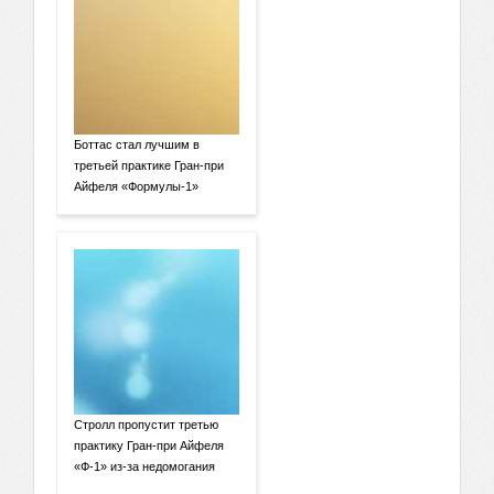
Боттас стал лучшим в
третьей практике Гран-при
Айфеля «Формулы-1»
Стролл пропустит третью
практику Гран-при Айфеля
«Ф-1» из-за недомогания