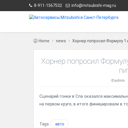
8-911-1567532
info@mitsubishi-mag.ru
Home
news
Хорнер попросил Формулу 1 
Хорнер попросил Формулу
пи
admin
Сценарий гонки в Спа оказался максимальн
на первом круге, в итоге финишировали в т
Tags:
авто