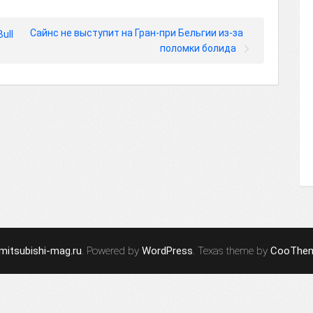
Сайнс не выступит на Гран-при Бельгии из-за
ull
поломки болида
mitsubishi-mag.ru
. Powered by
WordPress
. Texas theme by
CooThe