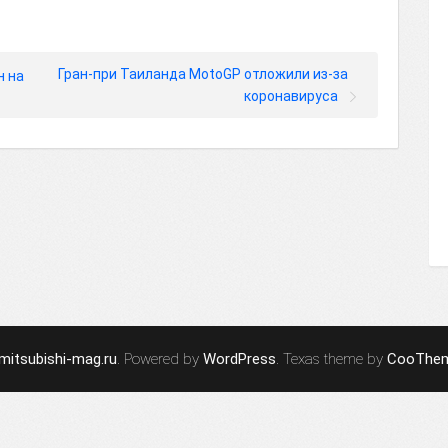
Гран-при Таиланда MotoGP отложили из-за
н на
коронавируса
mitsubishi-mag.ru
. Powered by
WordPress
. Texas theme by
CooThe