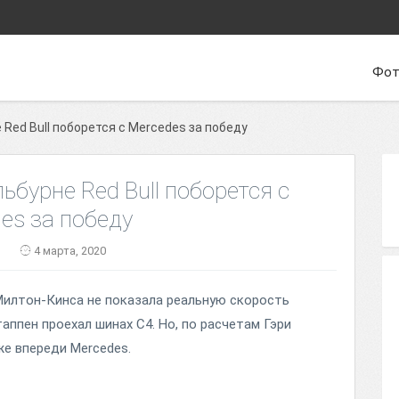
Фот
Red Bull поборется с Mercedes за победу
ьбурне Red Bull поборется с
es за победу
n
4 марта, 2020
Милтон-Кинса не показала реальную скорость
аппен проехал шинах C4. Но, по расчетам Гэри
же впереди Mercedes.