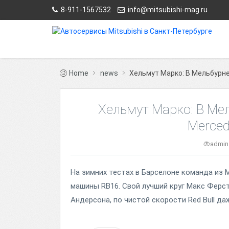
8-911-1567532
info@mitsubishi-mag.ru
Home
news
Хельмут Марко: В Мельбурне 
Хельмут Марко: В Мел
Merced
admi
На зимних тестах в Барселоне команда из 
машины RB16. Свой лучший круг Макс Ферст
Андерсона, по чистой скорости Red Bull да