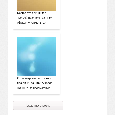
Боттас стал лучшим в
третьей практике Гран-при
Айфеля «Формулы-1»
Стролл пропустит третью
практику Гран-при Айфеля
«Ф-1» из-за недомогания
Load more posts