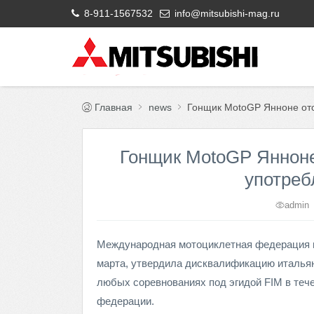
8-911-1567532
info@mitsubishi-mag.ru
Главная
news
Гонщик MotoGP Янноне отс
Гонщик MotoGP Янноне
употреб
admin
Международная мотоциклетная федерация н
марта, утвердила дисквалификацию итальян
любых соревнованиях под эгидой FIM в теч
федерации.