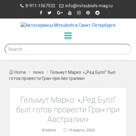
8-911-1567532
info@mitsubishi-mag.ru
Home
news
Гельмут Марко: «„Ред Булл“ был
готов провести Гран-при Австралии»
Гельмут Марко: «„Ред Булл“
был готов провести Гран-при
Австралии»
admin
15 марта, 2020