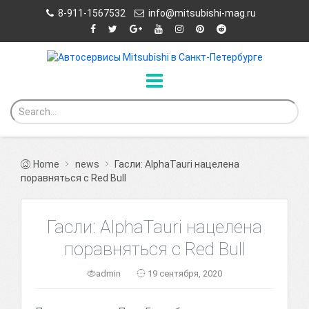
8-911-1567532
info@mitsubishi-mag.ru
Home
news
Гасли: AlphaTauri нацелена
поравняться с Red Bull
Гасли: AlphaTauri нацелена
поравняться с Red Bull
admin
19 сентября, 2020