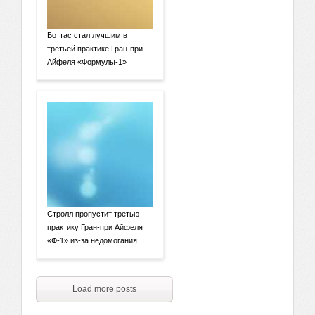
Боттас стал лучшим в
третьей практике Гран-при
Айфеля «Формулы-1»
Стролл пропустит третью
практику Гран-при Айфеля
«Ф-1» из-за недомогания
Load more posts