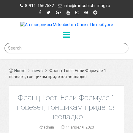
8-911-1567532
info@mitsubishi-mag.ru
Home
news
Франц Тост: Если Формуле 1
повезет, гонщикам придется несладко
Франц Тост: Если Формуле 1
повезет, гонщикам придется
несладко
admin
11 апреля, 2020