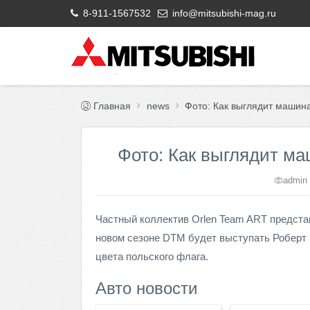
8-911-1567532
info@mitsubishi-mag.ru
Главная
news
Фото: Как выглядит машин
Фото: Как выглядит м
admin
Частный коллектив Orlen Team ART предста
новом сезоне DTM будет выступать Роберт 
цвета польского флага.
Авто новости