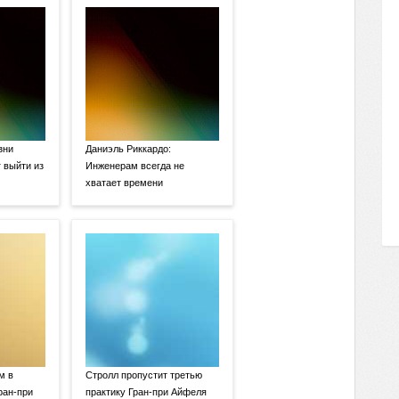
зни
Даниэль Риккардо:
 выйти из
Инженерам всегда не
хватает времени
м в
Стролл пропустит третью
ран-при
практику Гран-при Айфеля