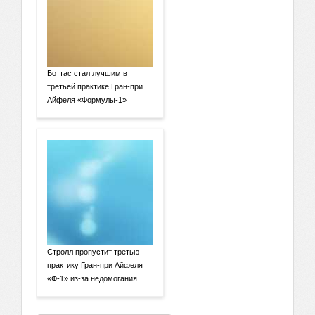
Боттас стал лучшим в
третьей практике Гран-при
Айфеля «Формулы-1»
Стролл пропустит третью
практику Гран-при Айфеля
«Ф-1» из-за недомогания