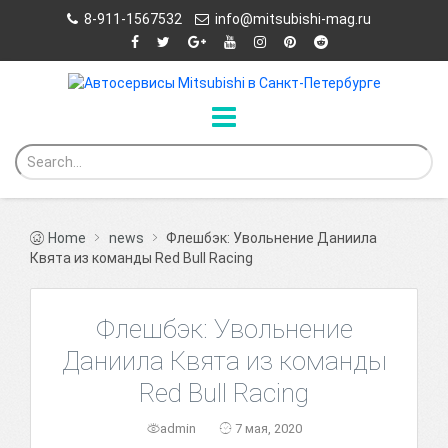
8-911-1567532
info@mitsubishi-mag.ru
Home
news
Флешбэк: Увольнение Даниила
Квята из команды Red Bull Racing
Флешбэк: Увольнение
Даниила Квята из команды
Red Bull Racing
admin
7 мая, 2020