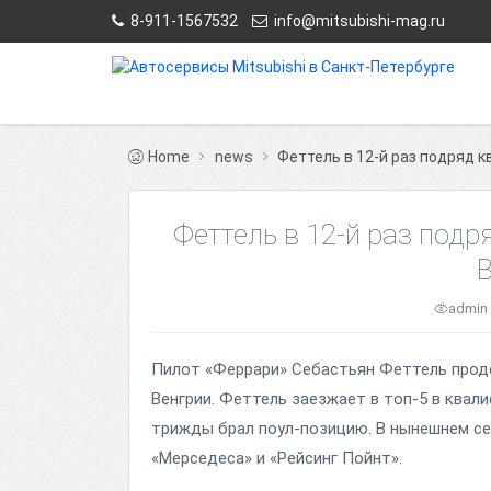
8-911-1567532
info@mitsubishi-mag.ru
Home
news
Феттель в 12-й раз подряд 
Феттель в 12-й раз подр
admin
Пилот «Феррари» Себастьян Феттель прод
Венгрии. Феттель заезжает в топ-5 в квали
трижды брал поул-позицию. В нынешнем се
«Мерседеса» и «Рейсинг Пойнт».