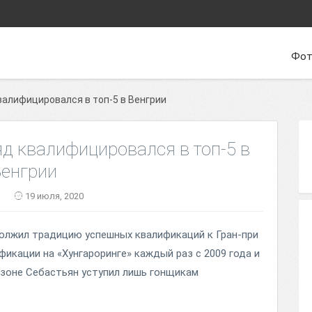
Фот
квалифицировался в топ-5 в Венгрии
яд квалифицировался в топ-5 в
Венгрии
19 июля, 2020
олжил традицию успешных квалификаций к Гран-при
фикации на «Хунгароринге» каждый раз с 2009 года и
зоне Себастьян уступил лишь гонщикам