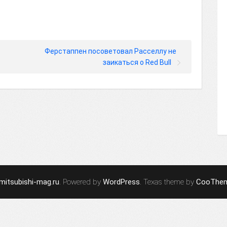
Ферстаппен посоветовал Расселлу не
заикаться о Red Bull
mitsubishi-mag.ru
. Powered by
WordPress
. Texas theme by
CooThe