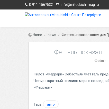
8-911-1567532
info@mitsubishi-mag.ru
Home
news
Феттель показал шлем для Г
Феттель показал ш
admin
Пилот «Феррари» Себастьян Феттель предс
Четырехкратный чемпион мира в последний 
«Феррари».
Tags:
авто