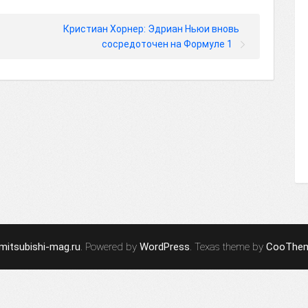
Кристиан Хорнер: Эдриан Ньюи вновь
сосредоточен на Формуле 1
mitsubishi-mag.ru
. Powered by
WordPress
. Texas theme by
CooThe