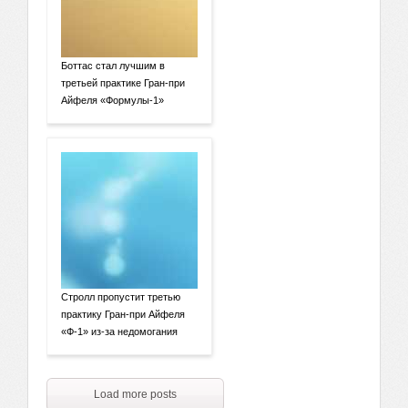
Боттас стал лучшим в
третьей практике Гран-при
Айфеля «Формулы-1»
Стролл пропустит третью
практику Гран-при Айфеля
«Ф-1» из-за недомогания
Load more posts