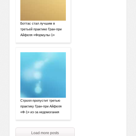
Боттас стал лучшим в
третьей практике Гран-при
Айфеля «Формулы-1»
Стролл пропустит третью
практику Гран-при Айфеля
«Ф-1» из-за недомогания
Load more posts