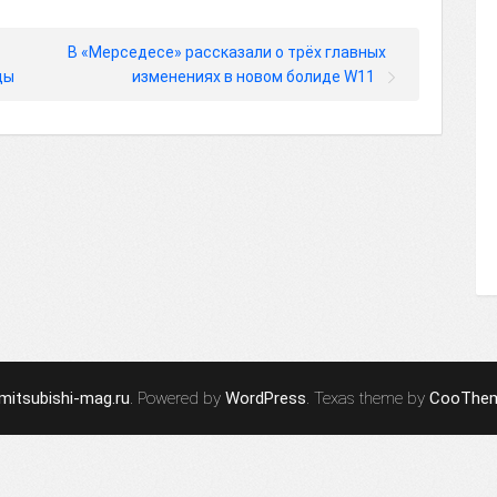
В «Мерседесе» рассказали о трёх главных
ды
изменениях в новом болиде W11
mitsubishi-mag.ru
. Powered by
WordPress
. Texas theme by
CooThe