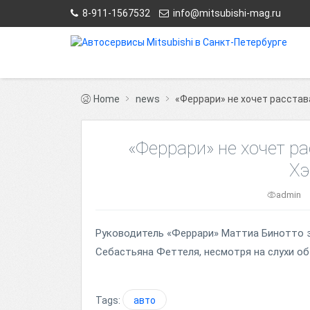
8-911-1567532
info@mitsubishi-mag.ru
Home
news
«Феррари» не хочет расста
«Феррари» не хочет р
Хэ
admin
Руководитель «Феррари» Маттиа Бинотто з
Себастьяна Феттеля, несмотря на слухи об
Tags:
авто