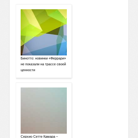
Бинотто: новинки «Феррари»
не показали на трассе своей
ценности
Серхио Сетте Камара –