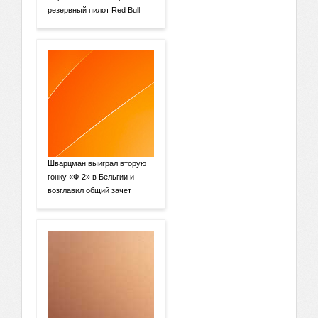
резервный пилот Red Bull
Шварцман выиграл вторую
гонку «Ф-2» в Бельгии и
возглавил общий зачет