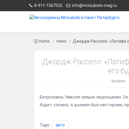
8-911-1567532
info@mitsubishi-mag.ru
Home
news
Джордж Расселл: «Латифи с
Джордж Расселл: «Латиф
его б
admin
Безусловно, Николя сильно недооценен. О
будет сложно, я должен был настороже, пр
Tags:
авто