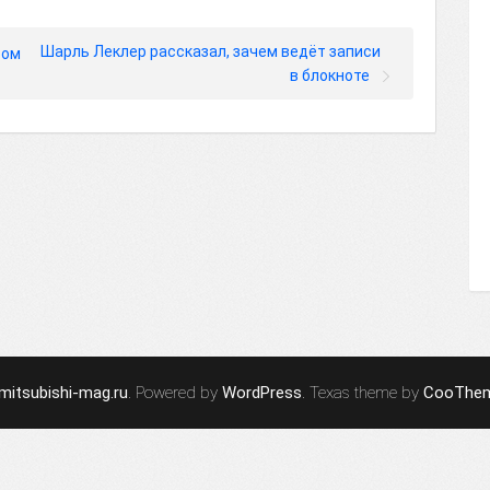
Шарль Леклер рассказал, зачем ведёт записи
ром
в блокноте
mitsubishi-mag.ru
. Powered by
WordPress
. Texas theme by
CooThe