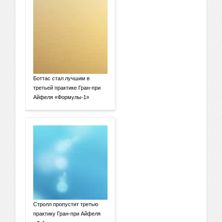
Боттас стал лучшим в
третьей практике Гран-при
Айфеля «Формулы-1»
Стролл пропустит третью
практику Гран-при Айфеля