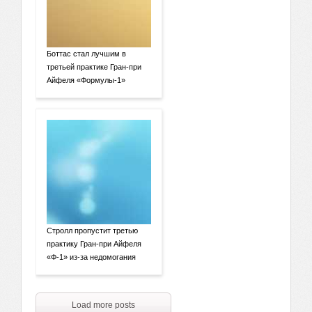
Боттас стал лучшим в
третьей практике Гран-при
Айфеля «Формулы-1»
Стролл пропустит третью
практику Гран-при Айфеля
«Ф-1» из-за недомогания
Load more posts