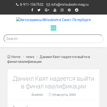
8-911-1567532
info@mitsubishi-mag.ru
Home
news
Даниил Квят надеется выйти в
финал квалификации
Даниил Квят надеется выйти
в финал квалификации
admin
29 августа, 2020