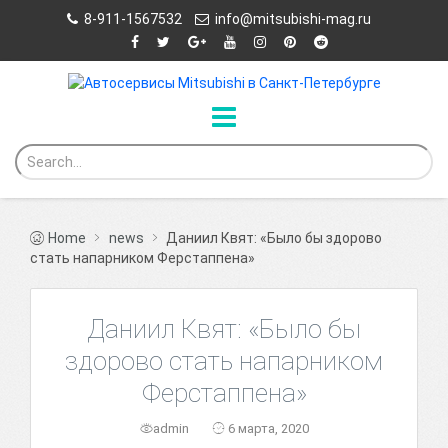
8-911-1567532
info@mitsubishi-mag.ru
Home
news
Даниил Квят: «Было бы здорово
стать напарником Ферстаппена»
Даниил Квят: «Было бы
здорово стать напарником
Ферстаппена»
admin
6 марта, 2020