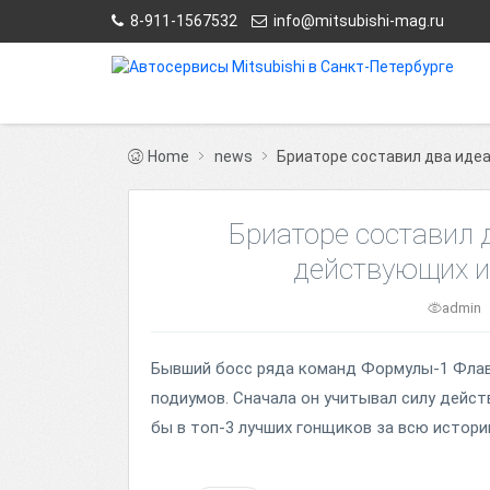
8-911-1567532
info@mitsubishi-mag.ru
Home
news
Бриаторе составил два иде
Бриаторе составил 
действующих и
admin
Бывший босс ряда команд Формулы-1 Флав
подиумов. Сначала он учитывал силу дейст
бы в топ-3 лучших гонщиков за всю истори