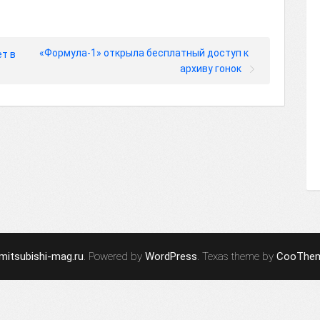
«Формула-1» открыла бесплатный доступ к
т в
архиву гонок
mitsubishi-mag.ru
. Powered by
WordPress
. Texas theme by
CooThe