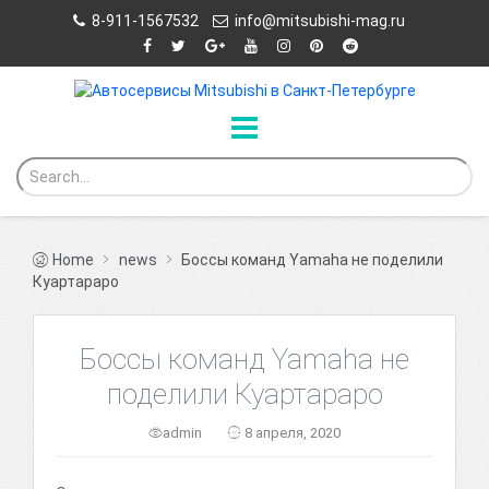
8-911-1567532
info@mitsubishi-mag.ru
Home
news
Боссы команд Yamaha не поделили
Куартараро
Боссы команд Yamaha не
поделили Куартараро
admin
8 апреля, 2020