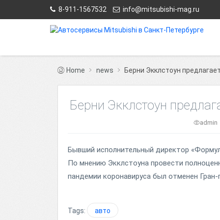
8-911-1567532
info@mitsubishi-mag.ru
Home
news
Берни Экклстоун предлагает
Берни Экклстоун предлаг
admin
Бывший исполнительный директор «Формулы
По мнению Экклстоуна провести полноценны
пандемии коронавируса был отменен Гран-
Tags:
авто