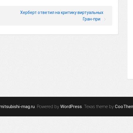
Херберт ответил на критику виртуальных
Гран-при
mitsubishi-mag.ru
. Powered by
WordPress
. Texas theme by
CooThe