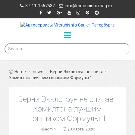
8-911-1567532
info@mitsubishi-mag.ru
Home
news
Берни Экклстоун не считает
Хэмилтона лучшим гонщиком Формулы 1
Берни Экклстоун не считает
Хэмилтона лучшим
гонщиком Формулы 1
admin
20 марта, 2020