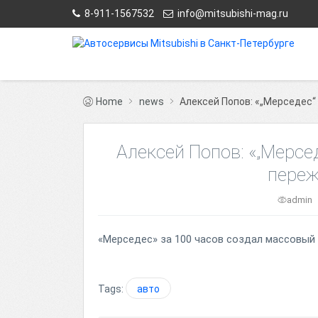
8-911-1567532
info@mitsubishi-mag.ru
Home
news
Алексей Попов: «„Мерседес“ 
Алексей Попов: «„Мерсед
переж
admin
«Мерседес» за 100 часов создал массовый 
Tags:
авто