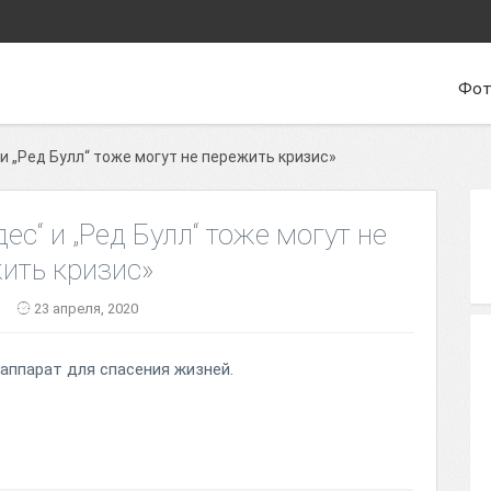
Фот
и „Ред Булл“ тоже могут не пережить кризис»
ес“ и „Ред Булл“ тоже могут не
ить кризис»
23 апреля, 2020
аппарат для спасения жизней.