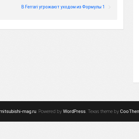
В Ferrari угрожают уходом из Формулы 1
mitsubishi-mag.ru
. Powered by
WordPress
. Texas theme by
CooThe