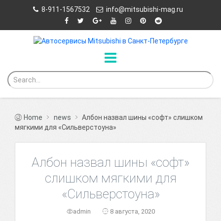
8-911-1567532
info@mitsubishi-mag.ru
Home
news
Албон назвал шины «софт» слишком
мягкими для «Сильверстоуна»
Албон назвал шины «софт»
слишком мягкими для
«Сильверстоуна»
admin
8 августа, 2020